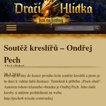
Soutěž kreslířů – Ondřej
Pech
Ahoj všichni,
28.3.2018
Zbývají tři dny do konce prvního kola soutěže kreslířů a proto je
tu dnes k vidění další ilustrace. Tentokrát k příběhu „Píseň ohně“.
Autorem tohoto úžasného obrázku je Ondřej Pech. Jeho další
kresby si můžete prohlédnout na webu
http://pecho8.wixsite.com/ondrej