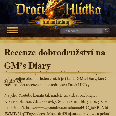
Recenze dobrodružství na
GM’s Diary
Pomalu se rozrůstajícího
Archivu dobrodružství
si všímají první
tvůrci online obsahu. Jeden z nich je i kanál
GM’s Diary
, který
31.8.2020
začal natáčet
recenze na dobrodružství Dračí Hlídky
.
Na jeho Youtube kanálu tak najdete už videa rozebírající
Krvavou sklizeň, Zlaté obrůvky, Soumrak nad blaty a brzy snad i
mnohé další:
https://www.youtube.com/channel/UC_tuBBuVhi-
JWMTv31qTTng/videos
Mockrát děkujeme za reviews a pokud