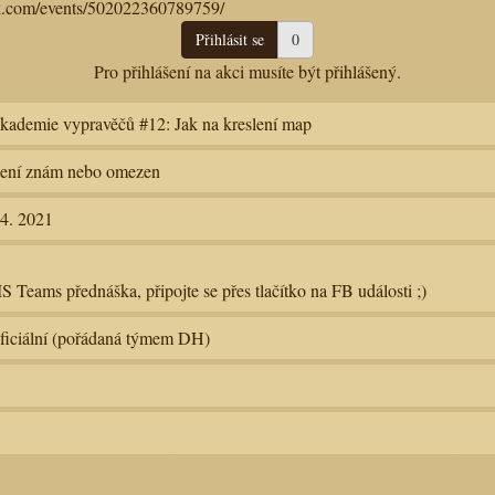
k.com/events/502022360789759/
Přihlásit se
0
Pro přihlášení na akci musíte být přihlášený.
kademie vypravěčů #12: Jak na kreslení map
ení znám nebo omezen
.4. 2021
S Teams přednáška, připojte se přes tlačítko na FB události ;)
ficiální (pořádaná týmem DH)