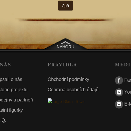
Zpět
NAHORU
 NÁS
PRAVIDLA
MEDI
psali o nás
Obchodní podmínky
Fa
torie projektu
Ochrana osobních údajů
Yo
dejny a partneři
E-M
stní figurky
.Q.