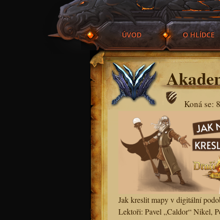
ÚVOD
O HLÍDCE
Akadem
Koná se: 8
Jak kreslit mapy v digitální podo
Lektoři: Pavel „Caldor“ Nikel, Pe