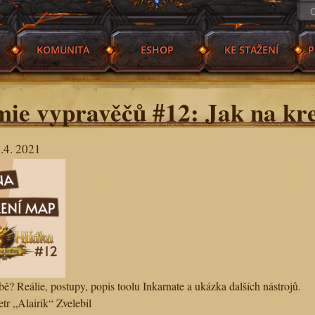
KOMUNITA
ESHOP
KE STAŽENÍ
P
ie vypravěčů #12: Jak na kr
.4. 2021
bě? Reálie, postupy, popis toolu Inkarnate a ukázka dalších nástrojů.
tr „Alairik“ Zvelebil