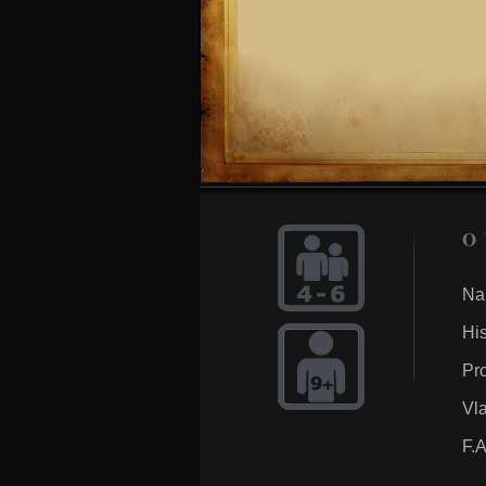
O
Na
His
Pro
Vla
F.A