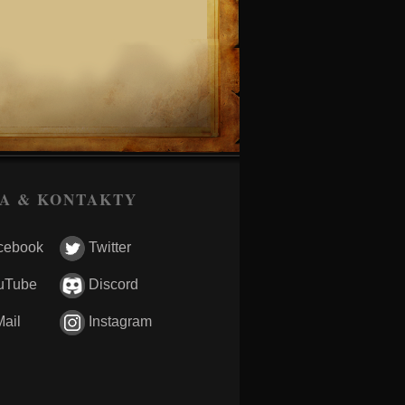
A & KONTAKTY
cebook
Twitter
uTube
Discord
ail
Instagram