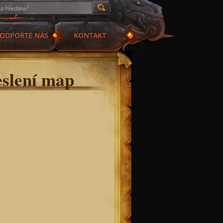
ODPOŘTE NÁS
KONTAKT
eslení map